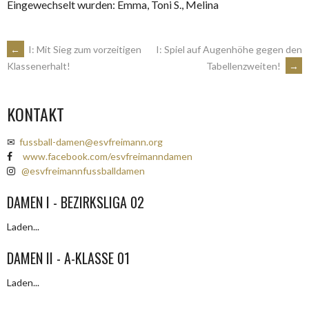
Eingewechselt wurden: Emma, Toni S., Melina
ARTIKEL-
←
I: Mit Sieg zum vorzeitigen
I: Spiel auf Augenhöhe gegen den
Tabellenzweiten!
→
Klassenerhalt!
NAVIGATION
KONTAKT
✉
fussball-damen@esvfreimann.org
www.facebook.com/esvfreimanndamen
@esvfreimannfussballdamen
DAMEN I - BEZIRKSLIGA 02
Laden...
DAMEN II - A-KLASSE 01
Laden...