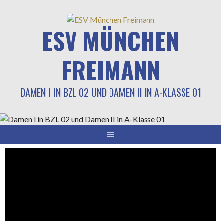
Springe
zum
ESV MÜNCHEN
Inhalt
FREIMANN
DAMEN I IN BZL 02 UND DAMEN II IN A-KLASSE 01