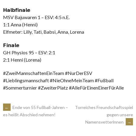
𝗛𝗮𝗹𝗯𝗳𝗶𝗻𝗮𝗹𝗲
MSV Bajuwaren 1 – ESV: 4:5 n.E.
1:1 Anna (Henni)
Elfmeter: Lilly, Tati, Babsi, Anna, Lorena
𝗙𝗶𝗻𝗮𝗹𝗲
GH Physios 95 – ESV: 2:1
2:1 Henni (Lorena)
#ZweiMannschaftenEinTeam #NurDerESV
#Lieblingsmannschaft #NieOhneMeinTeam #Fußball
#Sommerturnier #ZweiterPlatz #AlleFürEinenEinerFürAlle
ARTIKEL-
←
Ende von 55 Fußball-Jahren –
Torreiches Freundschaftsspiel
gegen unsere
es heißt Abschied nehmen!
Namensvetterinnen
→
NAVIGATION