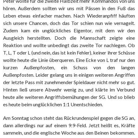
Peter wollte für die zweite Halbzeit mehr Kommandos von uns
hören. Außerdem sollten wir uns mit Pässen in den Fuß das
Leben etwas einfacher machen. Nach Wiederanpfiff häuften
sich unsere Chancen, doch das Tor schien nun wie vernagelt.
Zudem kam ein unglückliches Eigentor, mit dem wir den
Ausgleich herstellten. Doch die Mannschaft zeigte eine
Reaktion und wollte unbedingt das zweite Tor nachlegen. Ob
T, L, T oder L (und nein, das ist kein Fehler), keiner ihrer Schüsse
wollte heute die Linie überqueren. Eine Ecke von L traf nur den
kurzen Außenpfosten, ein Schuss von den langen
Außenpfosten. Leider gelang uns in einigen weiteren Angriffen
der letzte Pass mit zunehmender Spieldauer nicht mehr so gut.
Hinten ließ unsere Abwehr wenig zu, und klärte im Verbund
heute alle weiteren Angriffsbemühungen der SG. Und so blieb
es heute beim unglücklichen 1:1 Unentschieden.
Am Sonntag schon steht das Rückrundenspiel gegen die SG an,
dann allerdings nur auf einem 9:9-Feld. Jetzt heißt es, Kräfte
sammeln, und die englische Woche aus den Beinen bekommen.