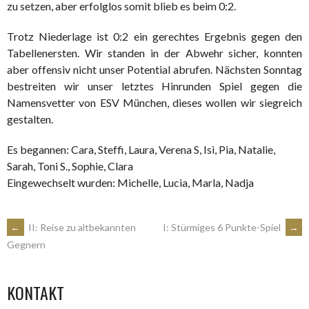
zu setzen, aber erfolglos somit blieb es beim 0:2.
Trotz Niederlage ist 0:2 ein gerechtes Ergebnis gegen den
Tabellenersten. Wir standen in der Abwehr sicher, konnten
aber offensiv nicht unser Potential abrufen. Nächsten Sonntag
bestreiten wir unser letztes Hinrunden Spiel gegen die
Namensvetter von ESV München, dieses wollen wir siegreich
gestalten.
Es begannen: Cara, Steffi, Laura, Verena S, Isi, Pia, Natalie,
Sarah, Toni S., Sophie, Clara
Eingewechselt wurden: Michelle, Lucia, Marla, Nadja
ARTIKEL-
←
II: Reise zu altbekannten
I: Stürmiges 6 Punkte-Spiel
→
Gegnern
NAVIGATION
KONTAKT