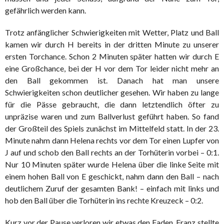
gefährlich werden kann.
Trotz anfänglicher Schwierigkeiten mit Wetter, Platz und Ball
kamen wir durch H bereits in der dritten Minute zu unserer
ersten Torchance. Schon 2 Minuten später hatten wir durch E
eine Großchance, bei der H vor dem Tor leider nicht mehr an
den Ball gekommen ist. Danach hat man unsere
Schwierigkeiten schon deutlicher gesehen. Wir haben zu lange
für die Pässe gebraucht, die dann letztendlich öfter zu
unpräzise waren und zum Ballverlust geführt haben. So fand
der Großteil des Spiels zunächst im Mittelfeld statt. In der 23.
Minute nahm dann Helena rechts vor dem Tor einen Lupfer von
J auf und schob den Ball rechts an der Torhüterin vorbei – 0:1.
Nur 10 Minuten später wurde Helena über die linke Seite mit
einem hohen Ball von E geschickt, nahm dann den Ball – nach
deutlichem Zuruf der gesamten Bank! – einfach mit links und
hob den Ball über die Torhüterin ins rechte Kreuzeck – 0:2.
Kurz vor der Pause verloren wir etwas den Faden. Franz stellte