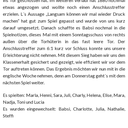
ins Tor geschossen hat. Im weiteren Verlauf hat 1880 nochmal
etwas angezogen und wollte noch einen Anschlusstreffer
erzielen. L´s Aussage ,,Langsam können wir mal wieder Druck
machen“ hat gut zum Spiel gepasst und wurde von uns kurz
darauf umgesetzt. Danach schaffte es Babsi nochmal in die
Spielnotizen, dieses Mal mit einem Sonntagsschuss von rechts
außen über die Torhüterin in das fast leere Tor. Der
Anschlusstreffer zum 6:1 kurz vor Schluss konnte uns unsere
Erleichterung nicht nehmen. Mit diesem Sieg haben wir uns den
Klassenerhalt gesichert und gezeigt, wie effizient wir vor dem
Tor auftreten können. Das Ergebnis möchten wir nun mit in die
englische Woche nehmen, denn am Donnerstag geht´s mit dem
nächsten Spiel weiter.
Es spielten: Marla, Henni, Sara, Juli, Charly, Helena, Elise, Mara,
Nadja, Toni und Lucia
Es wurden eingewechselt: Babsi, Charlotte, Julia, Nathalie,
Steffi