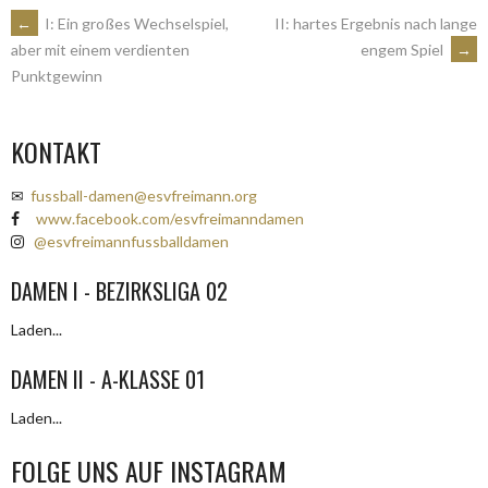
ARTIKEL-
←
I: Ein großes Wechselspiel,
II: hartes Ergebnis nach lange
engem Spiel
→
aber mit einem verdienten
Punktgewinn
NAVIGATION
KONTAKT
✉
fussball-damen@esvfreimann.org
www.facebook.com/esvfreimanndamen
@esvfreimannfussballdamen
DAMEN I - BEZIRKSLIGA 02
Laden...
DAMEN II - A-KLASSE 01
Laden...
FOLGE UNS AUF INSTAGRAM