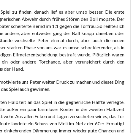
piel zu finden, danach lief es aber umso besser. Die erste
gnerischen Abwehr durch frühes Stören den Boll mopste. Der
äter scheiterte Bernd im 1:1 gegen die Torfrau. So reihte sich
die andere, aber entweder ging der Ball knapp daneben oder
Stunde wechselte Peter einmal durch, aber auch die neuen
ser starken Phase von uns war es umso schockierender, als in
rdigen Elfmeterentscheidung bestraft wurde. Plötzlich waren
ein oder andere Torchance, aber verunsichert durch den
us der Hand.
 motivierte uns Peter weiter Druck zu machen und dieses Ding
 das Spiel auch gewinnen.
n Halbzeit an das Spiel in die gegnerische Hälfte verlegte.
tte außer ein paar harmloser Konter in der zweiten Halbzeit
Abwehr. Aus allen Ecken und Lagen versucheten wir es, das Tor
 Minute landete ein Schuss von Meli im Netz der 60er. Ermutigt
n der einkehrenden Dämmerung immer wieder gute Chancen und