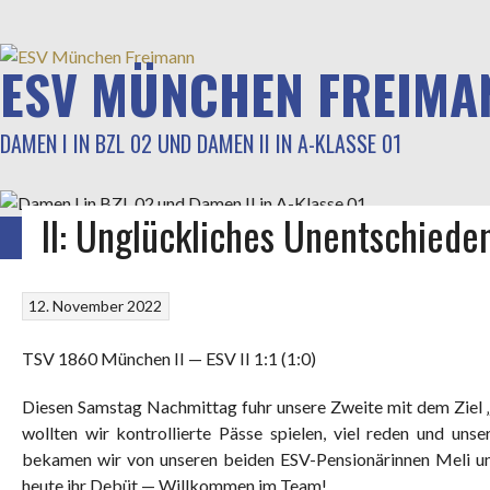
Springe
zum
Inhalt
ESV MÜNCHEN FREIMA
DAMEN I IN BZL 02 UND DAMEN II IN A-KLASSE 01
II: Unglückliches Unentschiede
STARTSEITE
GALERIE
TRAINING
SPIELBERICHTE
KADER
LIGABETR
12. November 2022
TSV 1860 München II — ESV II 1:1 (1:0)
Diesen Samstag Nachmittag fuhr unsere Zweite mit dem Ziel
wollten wir kontrollierte Pässe spielen, viel reden und un
bekamen wir von unseren beiden ESV-Pensionärinnen Meli un
heute ihr Debüt — Willkommen im Team!