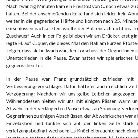
Nach zwanzig Minuten kam ein Freistoß von C. noch etwas zu z
halten. Bei der anschließenden Ecke fand sich leider kein Ab
weiter in die gegnerische Hälfte und konnten nach 25. Minut
entschlossen nachsetzten, wollte der Ball einfach nicht ins T
Zuschauer! Auch in der Folge blieben wir am Drücker, erst gi
legte H. auf C. quer, die dieses Mal den Ball am kurzen Pfost
zeigen, dass sie hellwach war, den Torschuss der Gegnerinnen k
Unentschieden in die Pause. Zwar hatten wir spielerisches 
gegnerischen Tor.
In der Pause war Franz grundsätzlich zufrieden mit 
Verbesserungsvorschläge. Dafür hatte er auch reichlich Zeit
Verzögerung: Nachdem wir uns gelbe Leibchen angezogen ha
Währenddessen hielten wir uns mit einigen Pässen warm und
Abwehr in der verlängerten Pause etwas an Spannung verloren
Gegnerinnen zu einigen Abschlüssen, der Abwehrkuchen war abe
Einzelaktion und tankte sich auf der linken Seite stark
verletzungsbedingt wechseln: L.s Knöchel brauchte nach eine
konnte sie später wieder eingewechselt werden. M. jedoch war