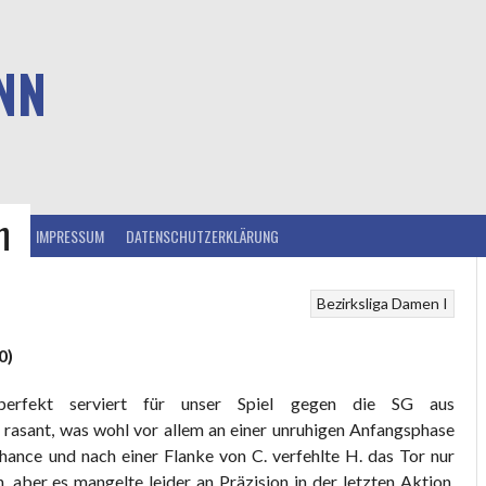
NN
n
IEB
IMPRESSUM
DATENSCHUTZERKLÄRUNG
Bezirksliga
Damen I
0)
 perfekt serviert für unser Spiel gegen die SG aus
n rasant, was wohl vor allem an einer unruhigen Anfangsphase
Chance und nach einer Flanke von C. verfehlte H. das Tor nur
aber es mangelte leider an Präzision in der letzten Aktion.