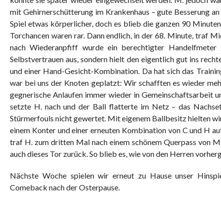
mit Gehirnerschütterung im Krankenhaus – gute Besserung an
Spiel etwas körperlicher, doch es blieb die ganzen 90 Minuten
Torchancen waren rar. Dann endlich, in der 68. Minute, traf Mic
nach Wiederanpfiff wurde ein berechtigter Handelfmeter g
Selbstvertrauen aus, sondern hielt den eigentlich gut ins rec
und einer Hand-Gesicht-Kombination. Da hat sich das Trainin
war bei uns der Knoten geplatzt: Wir schafften es wieder me
gegnerische Anlaufen immer wieder in Gemeinschaftsarbeit u
setzte H. nach und der Ball flatterte im Netz – das Nachs
Stürmerfouls nicht gewertet. Mit eigenem Ballbesitz hielten w
einem Konter und einer erneuten Kombination von C und H auf
traf H. zum dritten Mal nach einem schönem Querpass von M., 
auch dieses Tor zurück. So blieb es, wie von den Herren vorhe
Nächste Woche spielen wir erneut zu Hause unser Hinspie
Comeback nach der Osterpause.