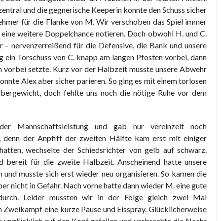
entral und die gegnerische Keeperin konnte den Schuss sicher
nehmer für die Flanke von M. Wir verschoben das Spiel immer
e eine weitere Doppelchance notieren. Doch obwohl H. und C.
or – nervenzerreißend für die Defensive, die Bank und unsere
ng ein Torschuss von C. knapp am langen Pfosten vorbei, dann
en vorbei setzte. Kurz vor der Halbzeit musste unsere Abwehr
onnte Alex aber sicher parieren. So ging es mit einem torlosen
Übergewicht, doch fehlte uns noch die nötige Ruhe vor dem
der Mannschaftsleistung und gab nur vereinzelt noch
, denn der Anpfiff der zweiten Hälfte kam erst mit einiger
tten, wechselte der Schiedsrichter von gelb auf schwarz.
 bereit für die zweite Halbzeit. Anscheinend hatte unsere
 und musste sich erst wieder neu organisieren. So kamen die
r nicht in Gefahr. Nach vorne hatte dann wieder M. eine gute
 durch. Leider mussten wir in der Folge gleich zwei Mal
m Zweikampf eine kurze Pause und Eisspray. Glücklicherweise
 unglücklich auf den Kopf gefallen und verbrachte die Nacht