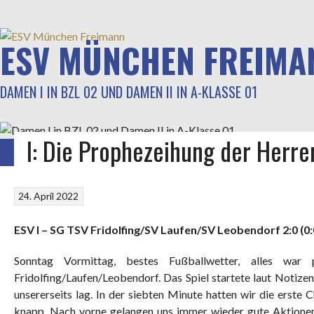
Springe
zum
Inhalt
ESV MÜNCHEN FREIMA
DAMEN I IN BZL 02 UND DAMEN II IN A-KLASSE 01
I: Die Prophezeihung der Herre
STARTSEITE
GALERIE
TRAINING
SPIELBERICHTE
KADER
LIGABETR
24. April 2022
ESV I – SG TSV Fridolfing/
SV Laufen/
SV Leobendorf 2:0 (0:
Sonntag Vormittag, bestes Fußballwetter, alles war
Fridolfing/Laufen/Leobendorf. Das Spiel startete laut Notize
unsererseits lag. In der siebten Minute hatten wir die erste 
knapp. Nach vorne gelangen uns immer wieder gute Aktionen, 