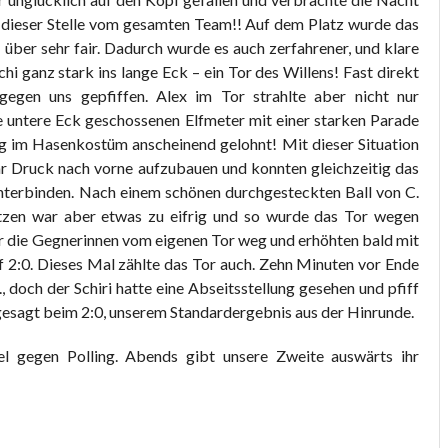
 dieser Stelle vom gesamten Team!! Auf dem Platz wurde das
 über sehr fair. Dadurch wurde es auch zerfahrener, und klare
hi ganz stark ins lange Eck – ein Tor des Willens! Fast direkt
egen uns gepfiffen. Alex im Tor strahlte aber nicht nur
hte untere Eck geschossenen Elfmeter mit einer starken Parade
g im Hasenkostüm anscheinend gelohnt! Mit dieser Situation
hr Druck nach vorne aufzubauen und konnten gleichzeitig das
nterbinden. Nach einem schönen durchgesteckten Ball von C.
etzen war aber etwas zu eifrig und so wurde das Tor wegen
ir die Gegnerinnen vom eigenen Tor weg und erhöhten bald mit
 2:0. Dieses Mal zählte das Tor auch. Zehn Minuten vor Ende
doch der Schiri hatte eine Abseitsstellung gesehen und pfiff
rgesagt beim 2:0, unserem Standardergebnis aus der Hinrunde.
l gegen Polling. Abends gibt unsere Zweite auswärts ihr