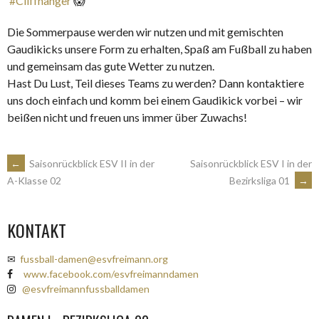
#Cliffhanger
😱
Die Sommerpause werden wir nutzen und mit gemischten
Gaudikicks unsere Form zu erhalten, Spaß am Fußball zu haben
und gemeinsam das gute Wetter zu nutzen.
Hast Du Lust, Teil dieses Teams zu werden? Dann kontaktiere
uns doch einfach und komm bei einem Gaudikick vorbei – wir
beißen nicht und freuen uns immer über Zuwachs!
ARTIKEL-
←
Saisonrückblick ESV II in der
Saisonrückblick ESV I in der
Bezirksliga 01
→
A-Klasse 02
NAVIGATION
KONTAKT
✉
fussball-damen@esvfreimann.org
www.facebook.com/esvfreimanndamen
@esvfreimannfussballdamen