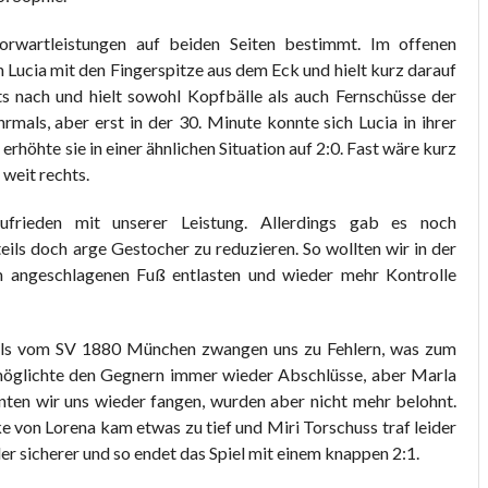
orwartleistungen auf beiden Seiten bestimmt. Im offenen
 Lucia mit den Fingerspitze aus dem Eck und hielt kurz darauf
ts nach und hielt sowohl Kopfbälle als auch Fernschüsse der
mals, aber erst in der 30. Minute konnte sich Lucia in ihrer
höhte sie in einer ähnlichen Situation auf 2:0. Fast wäre kurz
 weit rechts.
rieden mit unserer Leistung. Allerdings gab es noch
eils doch arge Gestocher zu reduzieren. So wollten wir in der
m angeschlagenen Fuß entlasten und wieder mehr Kontrolle
dels vom SV 1880 München zwangen uns zu Fehlern, was zum
rmöglichte den Gegnern immer wieder Abschlüsse, aber Marla
nten wir uns wieder fangen, wurden aber nicht mehr belohnt.
ke von Lorena kam etwas zu tief und Miri Torschuss traf leider
er sicherer und so endet das Spiel mit einem knappen 2:1.