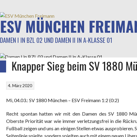
Springe
zum
Inhalt
ESV MÜNCHEN FREIMA
DAMEN I IN BZL 02 UND DAMEN II IN A-KLASSE 01
Knapper Sieg beim SV 1880 M
STARTSEITE
GALERIE
TRAINING
SPIELBERICHTE
KADER
LIGABETR
4. März 2020
Mi, 04.03.: SV 1880 München – ESV Freimann 1:2 (0:2)
Recht spontan hatten wir mit den Damen des SV 1880 Münc
Oberste Priorität war wie immer verletzungsfrei in die Rückru
Fußball zeigen und uns an einigen Stellen etwas ausprobieren. S
Seitenlinie spielte, sondern spielten auch mit einem neuen Liber