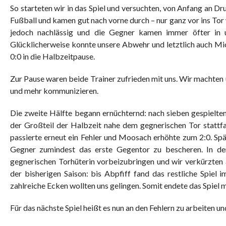
So starteten wir in das Spiel und versuchten, von Anfang an D
Fußball und kamen gut nach vorne durch – nur ganz vor ins Tor
jedoch nachlässig und die Gegner kamen immer öfter in u
Glücklicherweise konnte unsere Abwehr und letztlich auch Mic
0:0 in die Halbzeitpause.
Zur Pause waren beide Trainer zufrieden mit uns. Wir machten 
und mehr kommunizieren.
Die zweite Hälfte begann ernüchternd: nach sieben gespielte
der Großteil der Halbzeit nahe dem gegnerischen Tor stattfan
passierte erneut ein Fehler und Moosach erhöhte zum 2:0. Spä
Gegner zumindest das erste Gegentor zu bescheren. In der
gegnerischen Torhüterin vorbeizubringen und wir verkürzten a
der bisherigen Saison: bis Abpfiff fand das restliche Spiel
zahlreiche Ecken wollten uns gelingen. Somit endete das Spiel m
Für das nächste Spiel heißt es nun an den Fehlern zu arbeiten un