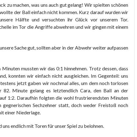
ruck zu machen, was uns auch gut gelang! Wir spielten schönen
 wollte der Ball einfach nicht kommen. Kurz darauf wurden wir
nsere Hälfte und versuchten ihr Glück vor unserem Tor.
helle im Tor die Angriffe abwehren und wir gingen mit einem
unsere Sache gut, sollten aber in der Abwehr weiter aufpassen
n Minuten mussten wir das 0:1 hinnehmen. Trotz dessen, dass
d, konnten wir einfach nicht ausgleichen. Im Gegenteil: uns
testens jetzt gaben wir nochmal alles, um dem noch torlosen
 82. Minute gelang es letztendlich Cara, den Ball an der
uf 1:2. Daraufhin folgten die wohl frustrierendsten Minuten
 im gegnerischen Sechzehner statt, doch weder Freistoß noch
it einer Niederlage.
d uns endlich mit Toren für unser Spiel zu belohnen.