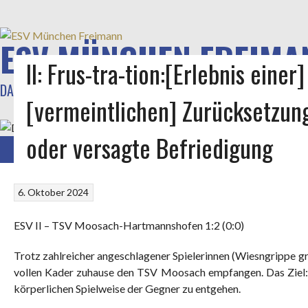
Springe
zum
Inhalt
ESV MÜNCHEN FREIMA
II: Frus-tra-tion:[Erlebnis eine
DAMEN I IN BZL 02 UND DAMEN II IN A-KLASSE 01
[vermeintlichen] Zurücksetzun
oder versagte Befriedigung
STARTSEITE
GALERIE
TRAINING
SPIELBERICHTE
KADER
LIGABETR
6. Oktober 2024
ESV II – TSV Moosach-Hartmannshofen 1:2 (0:0)
Trotz zahlreicher angeschlagener Spielerinnen (Wiesngrippe gr
vollen Kader zuhause den TSV Moosach empfangen. Das Ziel: 
körperlichen Spielweise der Gegner zu entgehen.