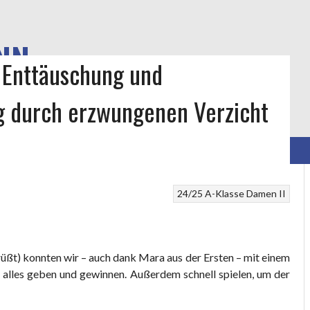
NN
r] Enttäuschung und
g durch erzwungenen Verzicht
IEB
IMPRESSUM
DATENSCHUTZERKLÄRUNG
24/25
A-Klasse
Damen II
üßt) konnten wir – auch dank Mara aus der Ersten – mit einem
alles geben und gewinnen. Außerdem schnell spielen, um der