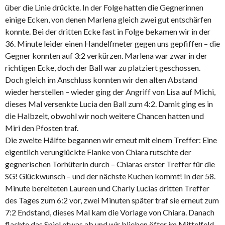
über die Linie drückte. In der Folge hatten die Gegnerinnen
einige Ecken, von denen Marlena gleich zwei gut entschärfen
konnte. Bei der dritten Ecke fast in Folge bekamen wir in der
36. Minute leider einen Handelfmeter gegen uns gepfiffen – die
Gegner konnten auf 3:2 verkürzen. Marlena war zwar in der
richtigen Ecke, doch der Ball war zu platziert geschossen.
Doch gleich im Anschluss konnten wir den alten Abstand
wieder herstellen – wieder ging der Angriff von Lisa auf Michi,
dieses Mal versenkte Lucia den Ball zum 4:2. Damit ging es in
die Halbzeit, obwohl wir noch weitere Chancen hatten und
Miri den Pfosten traf.
Die zweite Hälfte begannen wir erneut mit einem Treffer: Eine
eigentlich verunglückte Flanke von Chiara rutschte der
gegnerischen Torhüterin durch – Chiaras erster Treffer für die
SG! Glückwunsch – und der nächste Kuchen kommt! In der 58.
Minute bereiteten Laureen und Charly Lucias dritten Treffer
des Tages zum 6:2 vor, zwei Minuten später traf sie erneut zum
7:2 Endstand, dieses Mal kam die Vorlage von Chiara. Danach
flachte das Spiel etwas ab und wir blieben öfter im Mittelfeld