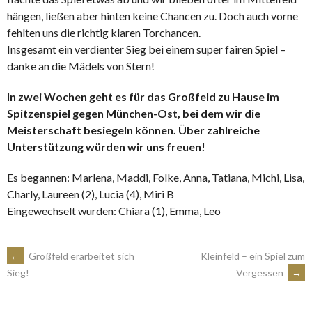
hängen, ließen aber hinten keine Chancen zu. Doch auch vorne
fehlten uns die richtig klaren Torchancen.
Insgesamt ein verdienter Sieg bei einem super fairen Spiel –
danke an die Mädels von Stern!
In zwei Wochen geht es für das Großfeld zu Hause im
Spitzenspiel gegen München-Ost, bei dem wir die
Meisterschaft besiegeln können. Über zahlreiche
Unterstützung würden wir uns freuen!
Es begannen: Marlena, Maddi, Folke, Anna, Tatiana, Michi, Lisa,
Charly, Laureen (2), Lucia (4), Miri B
Eingewechselt wurden: Chiara (1), Emma, Leo
ARTIKEL-
←
Großfeld erarbeitet sich
Kleinfeld – ein Spiel zum
Vergessen
→
Sieg!
NAVIGATION