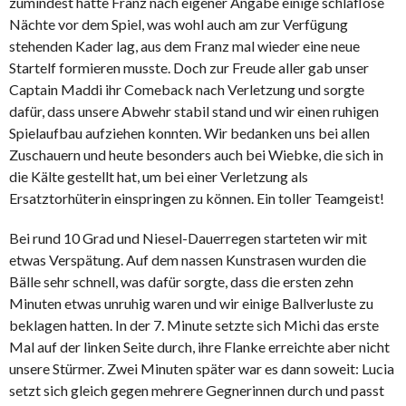
zumindest hatte Franz nach eigener Angabe einige schlaflose
Nächte vor dem Spiel, was wohl auch am zur Verfügung
stehenden Kader lag, aus dem Franz mal wieder eine neue
Startelf formieren musste. Doch zur Freude aller gab unser
Captain Maddi ihr Comeback nach Verletzung und sorgte
dafür, dass unsere Abwehr stabil stand und wir einen ruhigen
Spielaufbau aufziehen konnten. Wir bedanken uns bei allen
Zuschauern und heute besonders auch bei Wiebke, die sich in
die Kälte gestellt hat, um bei einer Verletzung als
Ersatztorhüterin einspringen zu können. Ein toller Teamgeist!
Bei rund 10 Grad und Niesel-Dauerregen starteten wir mit
etwas Verspätung. Auf dem nassen Kunstrasen wurden die
Bälle sehr schnell, was dafür sorgte, dass die ersten zehn
Minuten etwas unruhig waren und wir einige Ballverluste zu
beklagen hatten. In der 7. Minute setzte sich Michi das erste
Mal auf der linken Seite durch, ihre Flanke erreichte aber nicht
unsere Stürmer. Zwei Minuten später war es dann soweit: Lucia
setzt sich gleich gegen mehrere Gegnerinnen durch und passt