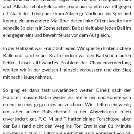
auch Allachs zehnte Feldspielerin und nun spielten wir elf gegen
elf. Nach der Trinkpause kam Allach gefährlicher ins Spiel und
konnte ein ums andere Mal über deren linke Offensivseite ihre
schnelle Spielerin in Szene setzen. Babsi hielt aber jeden Ball im
eins gegen eins und bewahrte uns vor dem Ausgleich.
In der Halbzeit war Franz zufrieden. Wir spielten hinten sichere
Bälle und sparten uns Kräfte, indem wir den Ball schön laufen
ließen. Unser altbwährtes Problem der Chancenverwertung
wollten wir in der zweiten Halbzeit verbessern und den Sieg
mit nach Hause nehmen.
So ging es dann fast unverändert weiter. Direkt nach der
Halbzeit musste Babsi wieder zur Stelle sein und konnte sich
erneut im eins gegen eins auszeichnen. Wir stellten ein wenig
um, aber unsere Ballsicherheit in der Abwehrkette blieb
unverändert gut. P, C, M und T hatten einige Torschüsse, aber
der Ball fand nicht den Weg ins Tor. Erst in der 81. Minute
konnten wir zum 0:2 durch Pia erhöhen nach Vorarbeit von M.