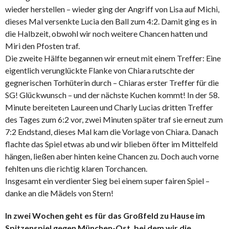
wieder herstellen – wieder ging der Angriff von Lisa auf Michi,
dieses Mal versenkte Lucia den Ball zum 4:2. Damit ging es in
die Halbzeit, obwohl wir noch weitere Chancen hatten und
Miri den Pfosten traf.
Die zweite Hälfte begannen wir erneut mit einem Treffer: Eine
eigentlich verunglückte Flanke von Chiara rutschte der
gegnerischen Torhüterin durch – Chiaras erster Treffer für die
SG! Glückwunsch – und der nächste Kuchen kommt! In der 58.
Minute bereiteten Laureen und Charly Lucias dritten Treffer
des Tages zum 6:2 vor, zwei Minuten später traf sie erneut zum
7:2 Endstand, dieses Mal kam die Vorlage von Chiara. Danach
flachte das Spiel etwas ab und wir blieben öfter im Mittelfeld
hängen, ließen aber hinten keine Chancen zu. Doch auch vorne
fehlten uns die richtig klaren Torchancen.
Insgesamt ein verdienter Sieg bei einem super fairen Spiel –
danke an die Mädels von Stern!
In zwei Wochen geht es für das Großfeld zu Hause im
Spitzenspiel gegen München-Ost, bei dem wir die