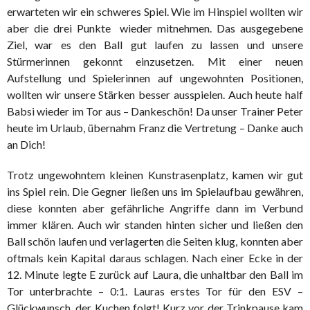
erwarteten wir ein schweres Spiel. Wie im Hinspiel wollten wir
aber die drei Punkte wieder mitnehmen. Das ausgegebene
Ziel, war es den Ball gut laufen zu lassen und unsere
Stürmerinnen gekonnt einzusetzen. Mit einer neuen
Aufstellung und Spielerinnen auf ungewohnten Positionen,
wollten wir unsere Stärken besser ausspielen. Auch heute half
Babsi wieder im Tor aus – Dankeschön! Da unser Trainer Peter
heute im Urlaub, übernahm Franz die Vertretung – Danke auch
an Dich!
Trotz ungewohntem kleinen Kunstrasenplatz, kamen wir gut
ins Spiel rein. Die Gegner ließen uns im Spielaufbau gewähren,
diese konnten aber gefährliche Angriffe dann im Verbund
immer klären. Auch wir standen hinten sicher und ließen den
Ball schön laufen und verlagerten die Seiten klug, konnten aber
oftmals kein Kapital daraus schlagen. Nach einer Ecke in der
12. Minute legte E zurück auf Laura, die unhaltbar den Ball im
Tor unterbrachte – 0:1. Lauras erstes Tor für den ESV –
Glückwunsch, der Kuchen folgt! Kurz vor der Trinkpause kam