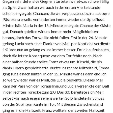
Gegen sehr defensive Gegner starteten wir etwas schwerfällig
ins Spiel. Zwar hatten wir auch in der ersten Viertelstunde
schon einige gute Chancen, die wir verpassten, doch unsaubere
Pässe unsrerseits verhinderten immer wieder den Spielfluss.
Hinten hält Marla in der 16. Minute eine gute Chance der Gäste
gut. Danach spielten wir uns immer mehr Möglichkeiten
heraus, doch das Tor wollte nicht fallen. Erst in der 26. Minute
gelang Lucia nach einer Flanke von Meli per Kopf das verdiente
1:0. Von nun an gelang es uns immer besser, Druck aufzubauen,
doch die letzte Konsequenz vor dem Tor fehlte noch. Nach
einer halben Stunde stellte Franz etwas um, Kirschi, die bis
dahin Libero gespielt hatte, durfte ins rechte Mittelfeld, Emma
ging für sie nach hinten. In der 35. Minute war es dann endlich
so weit, wieder war es Meli, die Lucia bediente. Dieses Mal
kam der Pass von der Torauslinie, und Lucia versenkte den Ball
in der rechten Torecke zum 2:0. Das 3:0 bereitete sich Meli
selbst vor, nach einem sehenswerten Solo landete ihr Schuss
von der Strafraumkante im Tor. Mit diesem Zwischenstand
ging es in die Halbzeit. Franz wollte in der zweiten Halbzeit