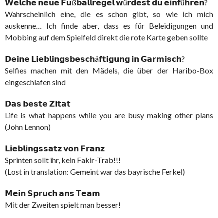
𝗪𝗲𝗹𝗰𝗵𝗲 𝗻𝗲𝘂𝗲 𝗙𝘂ß𝗯𝗮𝗹𝗹𝗿𝗲𝗴𝗲𝗹 𝘄ü𝗿𝗱𝗲𝘀𝘁 𝗱𝘂 𝗲𝗶𝗻𝗳ü𝗵𝗿𝗲𝗻?
Wahrscheinlich eine, die es schon gibt, so wie ich mich
auskenne… Ich finde aber, dass es für Beleidigungen und
Mobbing auf dem Spielfeld direkt die rote Karte geben sollte
𝗗𝗲𝗶𝗻𝗲 𝗟𝗶𝗲𝗯𝗹𝗶𝗻𝗴𝘀𝗯𝗲𝘀𝗰𝗵ä𝗳𝘁𝗶𝗴𝘂𝗻𝗴 𝗶𝗻 𝗚𝗮𝗿𝗺𝗶𝘀𝗰𝗵?
Selfies machen mit den Mädels, die über der Haribo-Box
eingeschlafen sind
𝗗𝗮𝘀 𝗯𝗲𝘀𝘁𝗲 𝗭𝗶𝘁𝗮𝘁
Life is what happens while you are busy making other plans
(John Lennon)
𝗟𝗶𝗲𝗯𝗹𝗶𝗻𝗴𝘀𝘀𝗮𝘁𝘇 𝘃𝗼𝗻 𝗙𝗿𝗮𝗻𝘇
Sprinten sollt ihr, kein Fakir-Trab!!!
(Lost in translation: Gemeint war das bayrische Ferkel)
𝗠𝗲𝗶𝗻 𝗦𝗽𝗿𝘂𝗰𝗵 𝗮𝗻𝘀 𝗧𝗲𝗮𝗺
Mit der Zweiten spielt man besser!