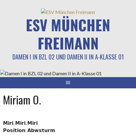
Springe
zum
ESV MÜNCHEN
Inhalt
FREIMANN
DAMEN I IN BZL 02 UND DAMEN II IN A-KLASSE 01
Miriam O.
𝗠𝗶𝗿𝗶, 𝗠𝗶𝗿𝗶, 𝗠𝗶𝗿𝗶
𝗣𝗼𝘀𝗶𝘁𝗶𝗼𝗻: 𝗔𝗯𝘄𝘀𝘁𝘂𝗿𝗺